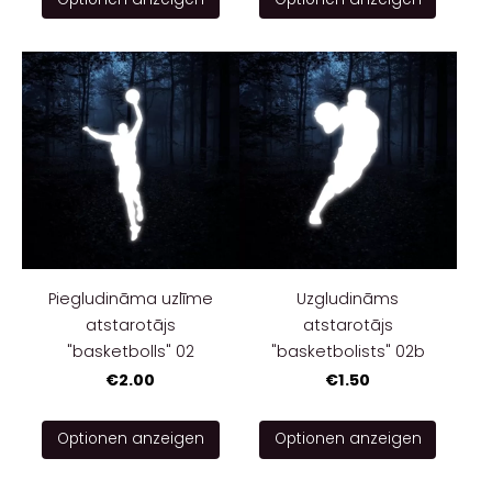
Piegludināma uzlīme
Uzgludināms
atstarotājs
atstarotājs
"basketbolls" 02
"basketbolists" 02b
€2.00
€1.50
Optionen anzeigen
Optionen anzeigen