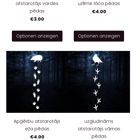
atstarotājs vardes
uzlīme lāča pēdas
pēdas
€4.00
€3.00
Optionen anzeigen
Optionen anzeigen
Apģērbu atstarotājs
uzgludināms
eža pēdas
atstarotājs vārnas
pēdas
€4.00