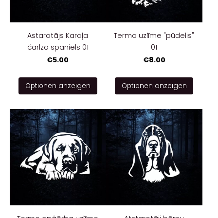
Astarotājs Karaļa
Termo uzlīme "pūdelis"
čārlza spaniels 01
01
€5.00
€8.00
Optionen anzeigen
Optionen anzeigen