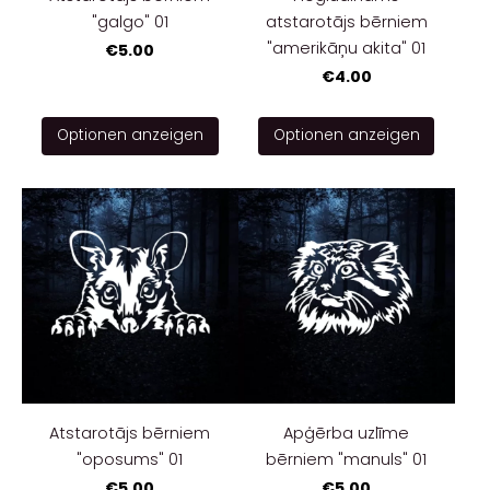
"galgo" 01
atstarotājs bērniem
"amerikāņu akita" 01
€5.00
€4.00
Optionen anzeigen
Optionen anzeigen
Atstarotājs bērniem
Apģērba uzlīme
"oposums" 01
bērniem "manuls" 01
€5.00
€5.00