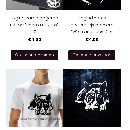
Uzgludināma apģērba
Piegludināms
uzlīme "vācu aitu suns"
atstarotājs bērniem
01
"vācu aitu suns" 01b
€4.00
€4.00
Optionen anzeigen
Optionen anzeigen