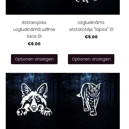
Atstarojoša
Uzgludināms
uzgludināmā uzlīme
atstarotājs "lapsa" 01
lacis 01
€5.00
€6.00
Optionen anzeigen
Optionen anzeigen