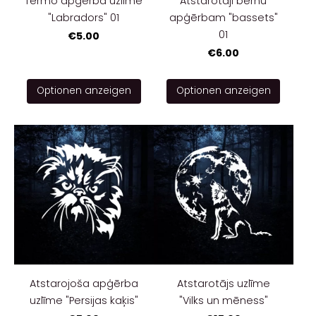
Termo apģērba uzlīme
Atstarotāji bērnu
"Labradors" 01
apģērbam "bassets"
01
€5.00
€6.00
Optionen anzeigen
Optionen anzeigen
Atstarojoša apģērba
Atstarotājs uzlīme
uzlīme "Persijas kaķis"
"Vilks un mēness"