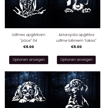
Uzlīmes apģērbam
Astarojoša apģērba
"pūce" 04
uzlīme bērniem 'taksis"
€6.00
€5.00
Optionen anzeigen
Optionen anzeigen