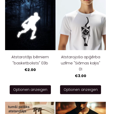
Atstarotājs bērniem
Atstarojoša apģērba
"basketbolists" 03b
uzlīme "Siāmas kaķis"
01
€2.00
€3.00
Optionen anzeigen
Optionen anzeigen