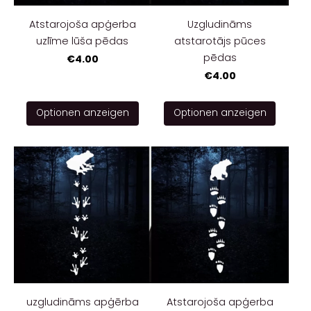
Atstarojoša apģerba
Uzgludināms
uzlīme lūša pēdas
atstarotājs pūces
pēdas
€4.00
€4.00
Optionen anzeigen
Optionen anzeigen
uzgludināms apģērba
Atstarojoša apģerba