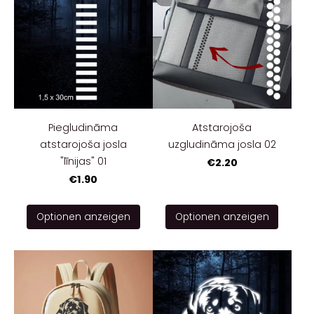
Piegludināma
Atstarojoša
atstarojoša josla
uzgludināma josla 02
"līnijas" 01
€2.20
€1.90
Optionen anzeigen
Optionen anzeigen