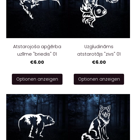
Atstarojoša apģērba
Uzgludināms
uzlīme "briedis" 01
atstarotājs "zivs" 01
€6.00
€6.00
Optionen anzeigen
Optionen anzeigen