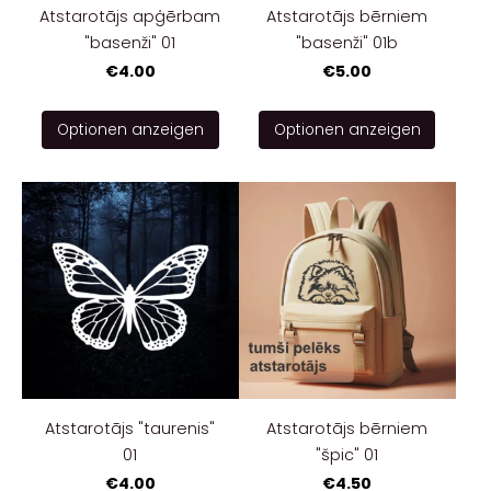
Atstarotājs apģērbam
Atstarotājs bērniem
"basenži" 01
"basenži" 01b
€4.00
€5.00
Optionen anzeigen
Optionen anzeigen
Atstarotājs "taurenis"
Atstarotājs bērniem
01
"špic" 01
€4.00
€4.50