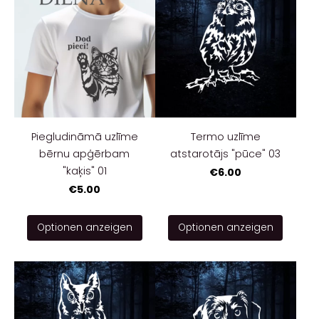
Piegludināmā uzlīme
Termo uzlīme
bērnu apģērbam
atstarotājs "pūce" 03
"kaķis" 01
€6.00
€5.00
Optionen anzeigen
Optionen anzeigen