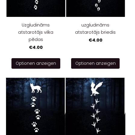
Uzgludināms
uzgludināms
atstarotājs vilka
atstarotājs briedis
pēdas
€4.00
€4.00
Optionen anzeigen
Optionen anzeigen