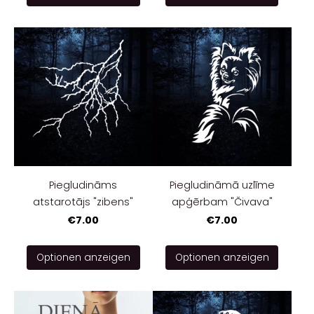
Piegludināms
Piegludināmā uzlīme
atstarotājs "zibens"
apģērbam "Čivava"
€7.00
€7.00
Optionen anzeigen
Optionen anzeigen