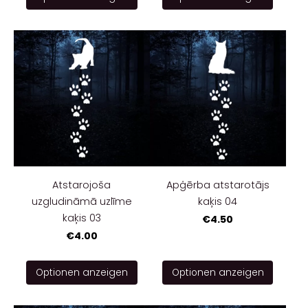
Atstarojoša
Apģērba atstarotājs
uzgludināmā uzlīme
kaķis 04
kaķis 03
€4.50
€4.00
Optionen anzeigen
Optionen anzeigen