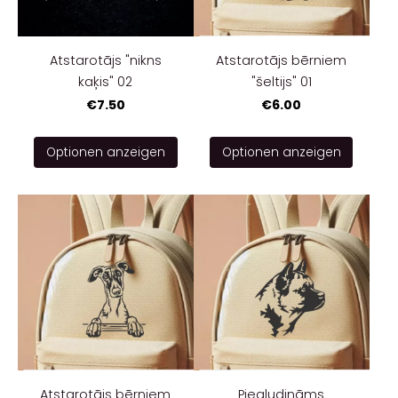
Atstarotājs "nikns
Atstarotājs bērniem
kaķis" 02
"šeltijs" 01
€7.50
€6.00
Optionen anzeigen
Optionen anzeigen
Atstarotājs bērniem
Piegludināms