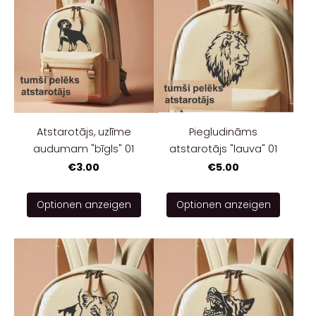
Atstarotājs, uzlīme
Piegludināms
audumam "bīgls" 01
atstarotājs "lauva" 01
€3.00
€5.00
Optionen anzeigen
Optionen anzeigen