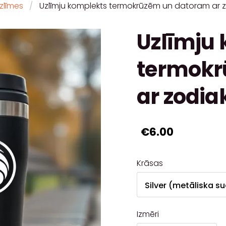
zlīmes
Uzlīmju komplekts termokrūzēm un datoram ar
Uzlīmju
termokr
ar zodi
€6.00
Krāsas
Izmēri