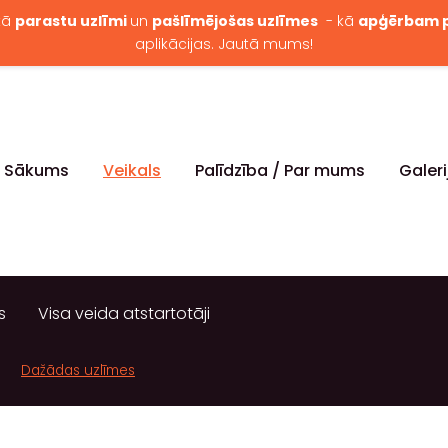
kā
parastu uzlīmi
un
pašlīmējošas uzlīmes
- kā
apģērbam p
aplikācijas. Jautā mums!
Sākums
Veikals
Palīdzība / Par mums
Galeri
s
Visa veida atstartotāji
Dažādas uzlīmes