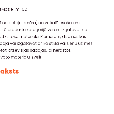
osMazie_m_02
 no detaļu izmēra) no veikalā esošajiem
s citā produktu kategorijā varam izgatavot no
tbilstošā materiāla. Piemēram, dizainus kas
daļā var izgatavot arī kā stikla vai sienu uzlīmes
ietoti atsevišķās sadaļās, lai nerastos
āto materiālu izvēli!
raksts