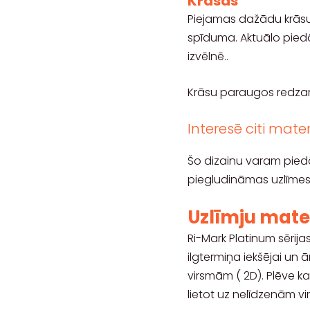
Krāsas
Piejamas dažādu krāsu
spīduma
. Aktuālo pie
izvēlnē..
Krāsu paraugos redzami
Interesē citi mater
Šo dizainu varam pied
piegludināmas uzlīmes
Uzlīmju mater
Ri-Mark Platinum sērija
ilgtermiņa iekšējai un 
virsmām ( 2D). Plēve ka
lietot uz nelīdzenām v