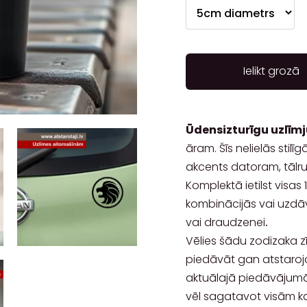
Ielikt grozā
Ūdensizturīgu uzlīm
āram. Šīs nelielās stil
akcents datoram, tālr
Komplektā ietilst visas
kombinācijās vai uzdāv
vai draudzenei
.
Vēlies šādu zodizaka z
piedāvāt gan atstarojo
aktuālajā piedāvājumā
vēl sagatavot visām kat