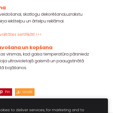
ana
veidošanai, skatlogu dekorēšanai,uzrakstu
iņa iekštelpu un ārtelpu reklāmai.
alitātes sertifikātl >>>
avošana un kopšana
kotas virsmas, kad gaisa temperatūra pārsniedz
zīcija ultravioletajā gaismā un paaugstinātā
tā bojāšanos.
Pin
Ieteikt
kies to deliver services, for marketing and to