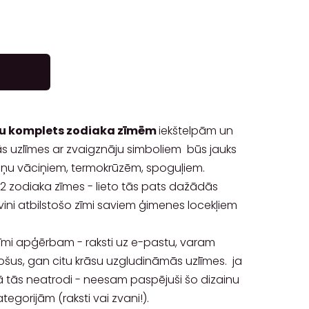
ju komplets zodiaka zīmēm
iekštelpām un
īgās uzlīmes ar zvaigznāju simboliem būs jauks
uņu vāciņiem, termokrūzēm, spoguļiem.
 12 zodiaka zīmes - lieto tās pats dažādās
ini atbilstošo zīmi saviem ģimenes locekļiem
īmi apģērbam - raksti uz e-pastu, varam
šus, gan citu krāsu uzgludināmās uzlīmes. ja
 tās neatrodi - neesam paspējuši šo dizainu
egorijām (raksti vai zvani!).