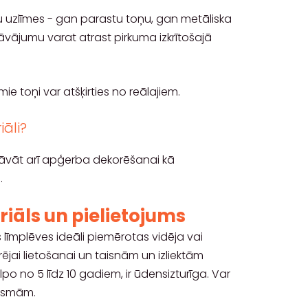
 uzlīmes - gan parastu toņu, gan metāliska
dāvājumu varat atrast pirkuma izkrītošajā
e toņi var atšķirties no reālajiem.
iāli?
āvāt arī apģerba dekorēšanai kā
.
iāls un pielietojums
s līmplēves ideāli piemērotas vidēja vai
ārējai lietošanai un taisnām un izliektām
lpo no 5 līdz 10 gadiem, ir ūdensizturīga. Var
irsmām.