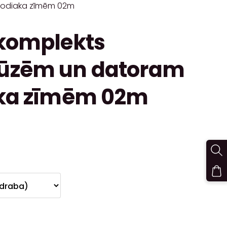
 zodiaka zīmēm 02m
 komplekts
ūzēm un datoram
aka zīmēm 02m