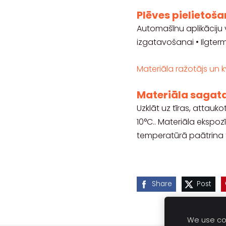
Plēves pielietoš
Automašīnu aplikāciju 
izgatavošanai • Ilgterm
Materiāla ražotājs un kv
Materiāla sagat
Uzklāt uz tīras, attau
10°C.. Materiāla ekspo
temperatūrā paātrina 
Share
Post
We use coo