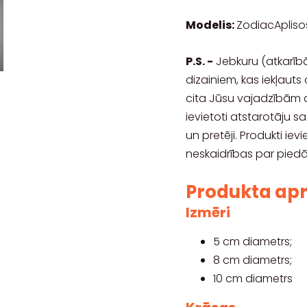
Modelis:
ZodiacAplis
P.S. -
Jebkuru (atkarībā
dizainiem, kas iekļaut
cita Jūsu vajadzībām a
ievietoti atstarotāju sa
un pretēji. Produkti iev
neskaidrības par piedāv
Produkta ap
Izmēri
5 cm diametrs;
8 cm diametrs;
10 cm diametrs