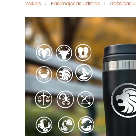
Veikals
Pašlīmējošas uzlīmes
Dažādas u