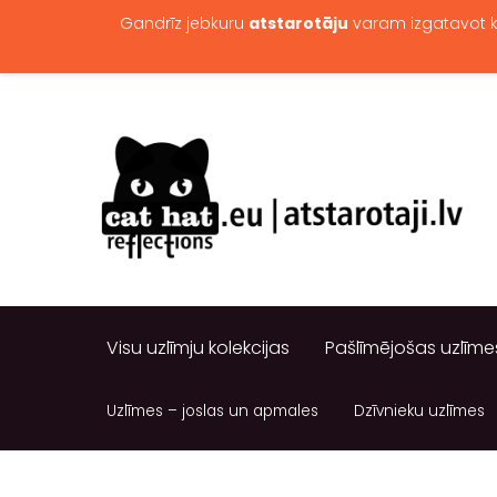
Gandrīz jebkuru
atstarotāju
varam izgatavot 
Visu uzlīmju kolekcijas
Pašlīmējošas uzlīme
Uzlīmes – joslas un apmales
Dzīvnieku uzlīmes