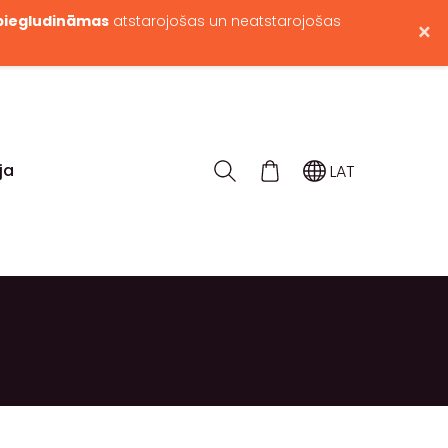
iegludināmas
atstarojošas un neatstarojošas
×
ja
LAT