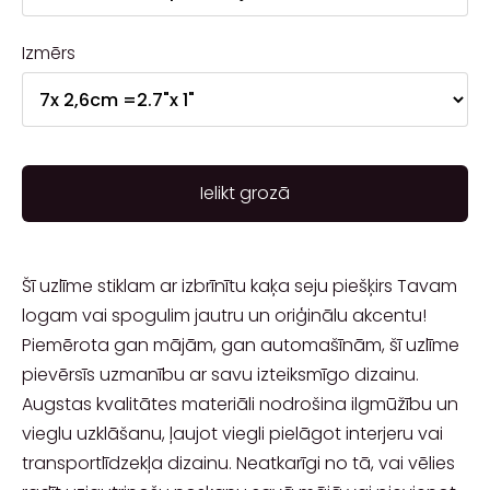
Izmērs
Ielikt grozā
Šī uzlīme stiklam ar izbrīnītu kaķa seju piešķirs Tavam
logam vai spogulim jautru un oriģinālu akcentu!
Piemērota gan mājām, gan automašīnām, šī uzlīme
pievērsīs uzmanību ar savu izteiksmīgo dizainu.
Augstas kvalitātes materiāli nodrošina ilgmūžību un
vieglu uzklāšanu, ļaujot viegli pielāgot interjeru vai
transportlīdzekļa dizainu. Neatkarīgi no tā, vai vēlies