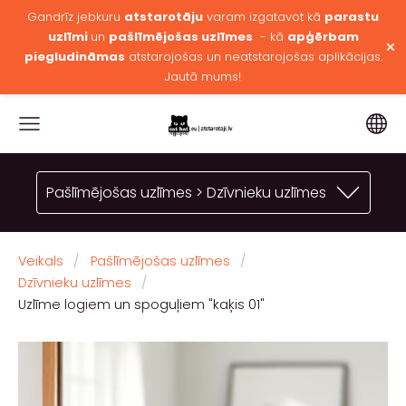
Gandrīz jebkuru
atstarotāju
varam izgatavot kā
parastu
uzlīmi
un
pašlīmējošas uzlīmes
- kā
apģērbam
×
piegludināmas
atstarojošas un neatstarojošas aplikācijas.
Jautā mums!
Pašlīmējošas uzlīmes > Dzīvnieku uzlīmes
Veikals
Pašlīmējošas uzlīmes
Dzīvnieku uzlīmes
Uzlīme logiem un spoguļiem "kaķis 01"