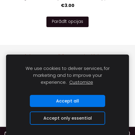
€3.00
Parādīt opcijas
Sīkdatnes
Politika
Kā iepirkties?
Palīdzība / Par mums
Kontakti
Sīkdatnes
We use cookies to deliver services, for
marketing and to improve your
experience.
Customize
Accept all
Accept only essential