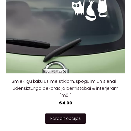
Smieklīgu kaķu uzlīme stiklam, spogulim un sienai –
ūdensizturīga dekorācija bērnistabai & interjeram
"m01"
€4.00
Parādīt opcijas