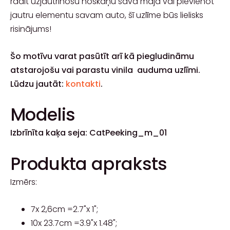
radīt uzjautrinošu noskaņu savā mājā vai pievienot
jautru elementu savam auto, šī uzlīme būs lielisks
risinājums!
Šo motīvu varat pasūtīt arī kā piegludināmu
atstarojošu vai parastu vinila auduma uzlīmi.
Lūdzu jautāt:
kontakti
.
Modelis
Izbrīnīta kaķa seja:
CatPeeking_m_01
Produkta apraksts
Izmērs:
7x 2,6cm =2.7"x 1";
10x 23.7cm =3.9"x 1.48";