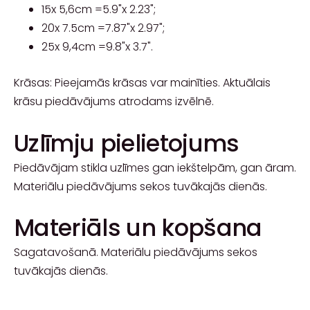
15x 5,6cm =5.9"x 2.23";
20x 7.5cm =7.87"x 2.97";
25x 9,4cm =9.8"x 3.7".
Krāsas: Pieejamās krāsas var mainīties. Aktuālais
krāsu piedāvājums atrodams izvēlnē.
Uzlīmju pielietojums
Piedāvājam stikla uzlīmes gan iekštelpām, gan āram.
Materiālu piedāvājums sekos tuvākajās dienās.
Materiāls un kopšana
Sagatavošanā. Materiālu piedāvājums sekos
tuvākajās dienās.