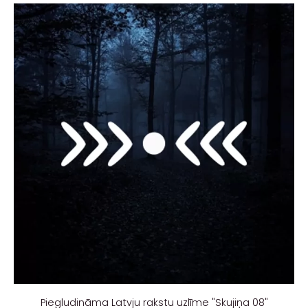
Piegludināma Latvju rakstu uzlīme "Skujiņa 08"