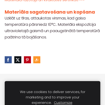
Materiāla sagatavošana un kopšana
Uzklāt uz tīras, attaukotas virsmas, kad gaisa
temperatūra pārsniedz 10°C.. Materiāla ekspozīcija
ultravioletajā gaismā un paaugstinātā temperatūrā
paātrina tā bojāšanos.
Sīkdatnes
Politika
Kā iepirkties?
Palīdzība / Par mums
Kontakti
Sīkdatnes
We use cookies to deliver services, for
marketing and to improve your
experience.
Customize