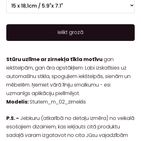
Ielikt grozā
Stūru uzlīme ar zirnekļa tīkla motīvu
gan
iekštelpām, gan āra apstākļiem. Labi izskatīsies uz
automašīnu stikla, spoguļiem iekštelpās, sienām un
mēbelēm. Ņemiet vārā līniju smalkumu - esi
uzmanīgs aplikāciju pielīmējot.
Modelis:
Sturiem_m_02_zirneklis
P.S. -
Jebkuru (atkarībā no detaļu izmēra) no veikalā
esošajiem dizainiem, kas iekļauts citā produktu
sadaļā varam izgatavot no cita Jūsu vajadzībām