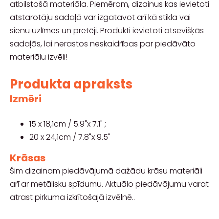
atbilstošā materiāla. Piemēram, dizainus kas ievietoti
atstarotāju sadaļā var izgatavot arī kā stikla vai
sienu uzlīmes un pretēji. Produkti ievietoti atsevišķās
sadaļās, lai nerastos neskaidrības par piedāvāto
materiālu izvēli!
Produkta apraksts
Izmēri
15 x 18,1cm / 5.9"x 7.1" ;
20 x 24,1cm / 7.8"x 9.5"
Krāsas
Šim dizainam piedāvājumā dažādu krāsu materiāli
arī ar metālisku spīdumu. Aktuālo piedāvājumu varat
atrast pirkuma izkrītošajā izvēlnē..