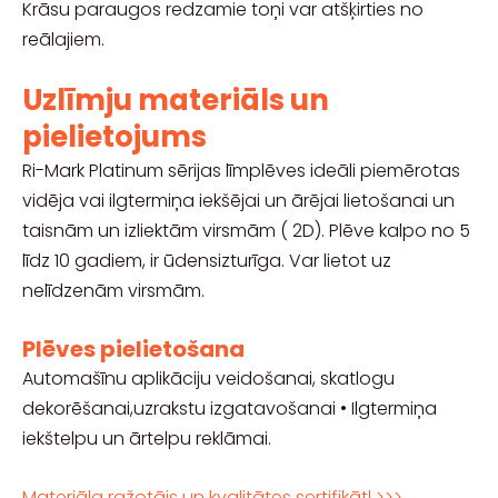
Krāsu paraugos redzamie toņi var atšķirties no
reālajiem.
Uzlīmju materiāls un
pielietojums
Ri-Mark Platinum sērijas līmplēves ideāli piemērotas
vidēja vai ilgtermiņa iekšējai un ārējai lietošanai un
taisnām un izliektām virsmām ( 2D). Plēve kalpo no 5
līdz 10 gadiem, ir ūdensizturīga. Var lietot uz
nelīdzenām virsmām.
Plēves pielietošana
Automašīnu aplikāciju veidošanai, skatlogu
dekorēšanai,uzrakstu izgatavošanai • Ilgtermiņa
iekštelpu un ārtelpu reklāmai.
Materiāla ražotājs un kvalitātes sertifikātl >>>