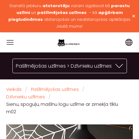
Gandrīz jebkuru
atstarotāju
varam izgatavot kā
parastu
uzlīmi
un
pašlīmējošas uzlīmes
- kā
apģērbam
×
piegludināmas
atstarojošas un neatstarojošas aplikācijas.
Jautā mums!
Pašlīmējošas uzlīmes > Dzīvnieku uzlīmes
Veikals
Pašlīmējošas uzlīmes
Dzīvnieku uzlīmes
Sienu, spoguļu, mašīnu logu uzlīme ar zirnekļa tīklu
m02