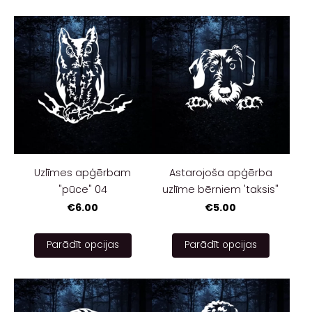
Uzlīmes apģērbam
Astarojoša apģērba
"pūce" 04
uzlīme bērniem 'taksis"
€6.00
€5.00
Parādīt opcijas
Parādīt opcijas