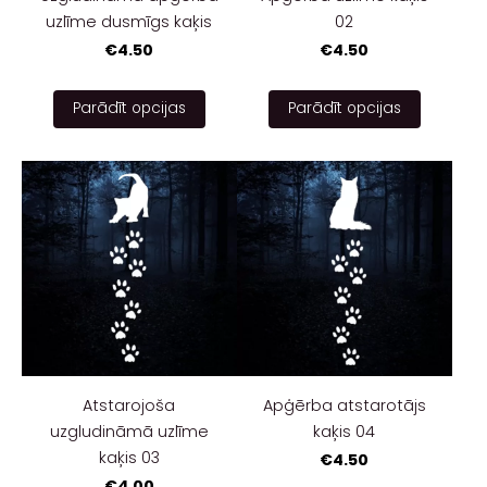
uzlīme dusmīgs kaķis
02
€4.50
€4.50
Parādīt opcijas
Parādīt opcijas
Atstarojoša
Apģērba atstarotājs
uzgludināmā uzlīme
kaķis 04
kaķis 03
€4.50
€4.00