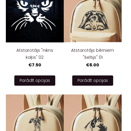
Atstarotājs "nikns
Atstarotājs bērniem
kaķis" 02
"šeltijs" 01
€7.50
€6.00
Parādīt opcijas
Parādīt opcijas