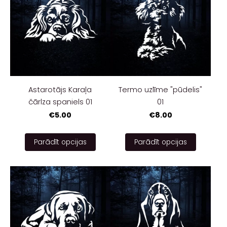
Astarotājs Karaļa
Termo uzlīme "pūdelis"
čārlza spaniels 01
01
€5.00
€8.00
Parādīt opcijas
Parādīt opcijas