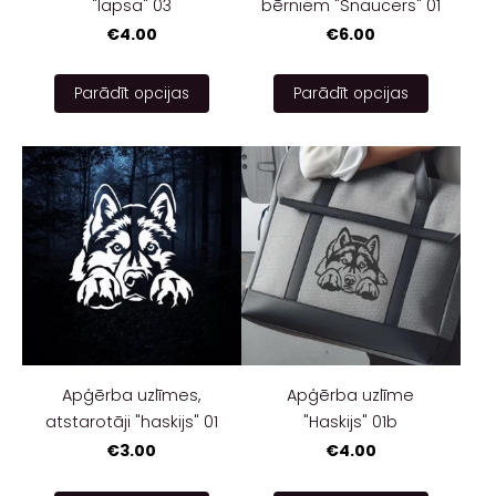
"lapsa" 03
bērniem "Šnaucers" 01
€4.00
€6.00
Parādīt opcijas
Parādīt opcijas
Apģērba uzlīmes,
Apģērba uzlīme
atstarotāji "haskijs" 01
"Haskijs" 01b
€3.00
€4.00