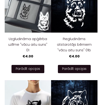
Uzgludināma apģērba
Piegludināms
uzlīme "vācu aitu suns"
atstarotājs bērniem
01
"vācu aitu suns" 01b
€4.00
€4.00
Parādīt opcijas
Parādīt opcijas