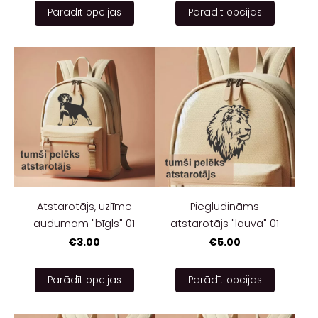
Parādīt opcijas
Parādīt opcijas
Atstarotājs, uzlīme
Piegludināms
audumam "bīgls" 01
atstarotājs "lauva" 01
€3.00
€5.00
Parādīt opcijas
Parādīt opcijas