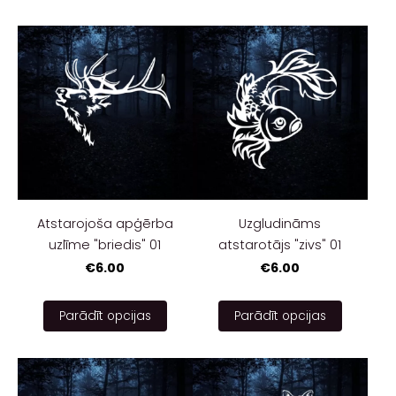
Atstarojoša apģērba
Uzgludināms
uzlīme "briedis" 01
atstarotājs "zivs" 01
€6.00
€6.00
Parādīt opcijas
Parādīt opcijas