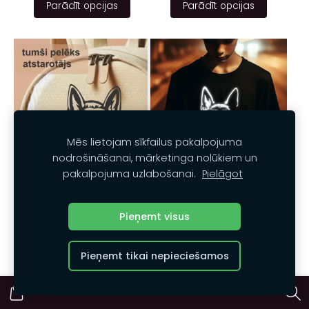
Parādīt opcijas
Parādīt opcijas
Mēs lietojam sīkfailus pakalpojuma
nodrošināšanai, mārketinga nolūkiem un
pakalpojuma uzlabošanai.
Pielāgot
Piegludināms
Atstarotājs bērniem
atstarotājs bērniem
"Vācu aitu suns" 02b
Pieņemt visus
"vācu aitu suns" 02
€3.00
€2.00
Pieņemt tikai nepieciešamos
Parādīt opcijas
Parādīt opcijas