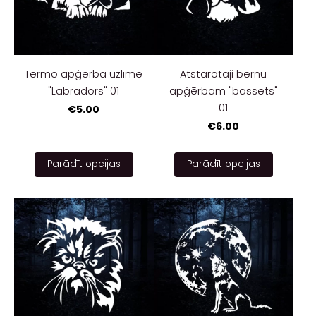
Termo apģērba uzlīme
Atstarotāji bērnu
"Labradors" 01
apģērbam "bassets"
01
€5.00
€6.00
Parādīt opcijas
Parādīt opcijas