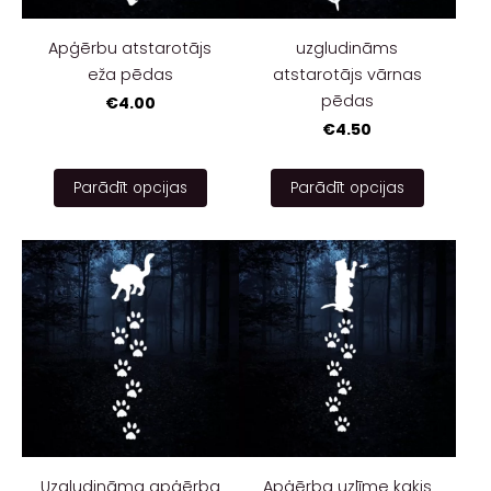
Apģērbu atstarotājs
uzgludināms
eža pēdas
atstarotājs vārnas
pēdas
€4.00
€4.50
Parādīt opcijas
Parādīt opcijas
Uzgludināma apģērba
Apģērba uzlīme kaķis