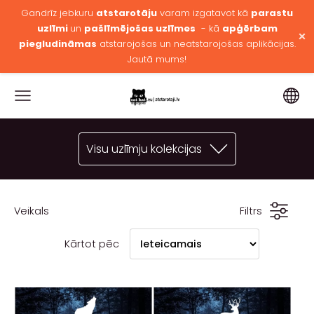
Gandrīz jebkuru
atstarotāju
varam izgatavot kā
parastu
uzlīmi
un
pašlīmējošas uzlīmes
- kā
apģērbam
×
piegludināmas
atstarojošas un neatstarojošas aplikācijas.
Jautā mums!
Visu uzlīmju kolekcijas
Veikals
Filtrs
Kārtot pēc