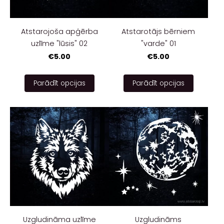
Atstarojoša apģērba
Atstarotājs bērniem
uzlīme "lūsis" 02
"varde" 01
€5.00
€5.00
Parādīt opcijas
Parādīt opcijas
Uzgludināma uzlīme
Uzgludināms