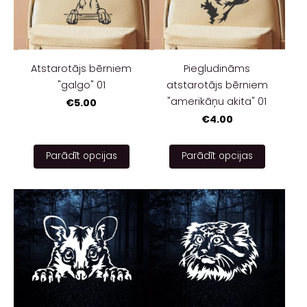
Atstarotājs bērniem
Piegludināms
"galgo" 01
atstarotājs bērniem
"amerikāņu akita" 01
€5.00
€4.00
Parādīt opcijas
Parādīt opcijas