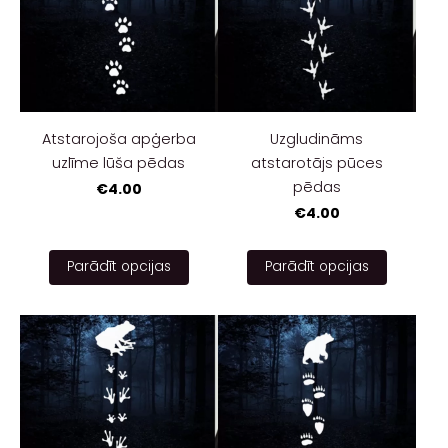
Atstarojoša apģerba
Uzgludināms
uzlīme lūša pēdas
atstarotājs pūces
pēdas
€4.00
€4.00
Parādīt opcijas
Parādīt opcijas