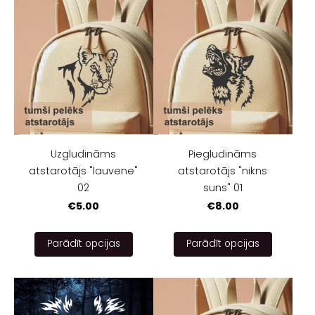
Uzgludināms
Piegludināms
atstarotājs "lauvene"
atstarotājs "nikns
02
suns" 01
€5.00
€8.00
Parādīt opcijas
Parādīt opcijas