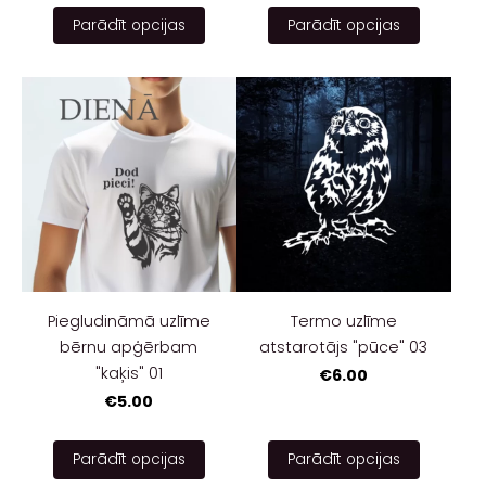
Parādīt opcijas
Parādīt opcijas
Piegludināmā uzlīme
Termo uzlīme
bērnu apģērbam
atstarotājs "pūce" 03
"kaķis" 01
€6.00
€5.00
Parādīt opcijas
Parādīt opcijas