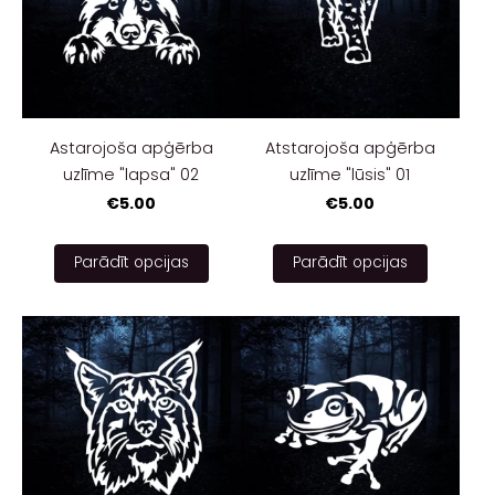
Astarojoša apģērba
Atstarojoša apģērba
uzlīme "lapsa" 02
uzlīme "lūsis" 01
€5.00
€5.00
Parādīt opcijas
Parādīt opcijas