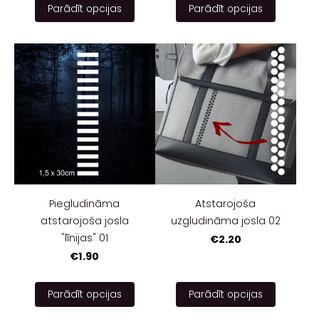
Parādīt opcijas
Parādīt opcijas
Piegludināma
Atstarojoša
atstarojoša josla
uzgludināma josla 02
"līnijas" 01
€2.20
€1.90
Parādīt opcijas
Parādīt opcijas