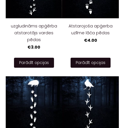
uzgludināms apģērba
Atstarojoša apģerba
atstarotājs vardes
uzlīme lāča pēdas
pēdas
€4.00
€3.00
Parādīt opcijas
Parādīt opcijas