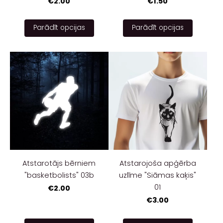
€2.00
€1.50
Parādīt opcijas
Parādīt opcijas
Atstarotājs bērniem
Atstarojoša apģērba
"basketbolists" 03b
uzlīme "Siāmas kaķis"
01
€2.00
€3.00