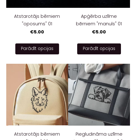
Atstarotājs bērniem
Apģērba uzlīme
"oposums" 01
bērniem "manuls" 01
€5.00
€5.00
Parādīt opcijas
Parādīt opcijas
Atstarotājs bērniem
Piegludināma uzlīme