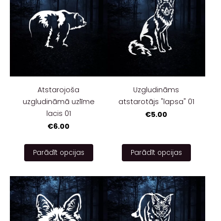
Atstarojoša
Uzgludināms
uzgludināmā uzlīme
atstarotājs "lapsa" 01
lacis 01
€5.00
€6.00
Parādīt opcijas
Parādīt opcijas