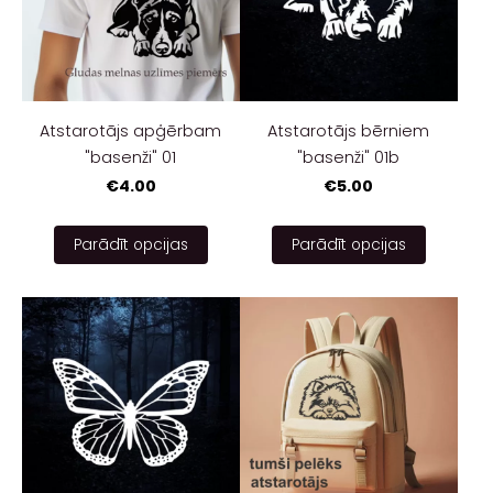
Atstarotājs apģērbam
Atstarotājs bērniem
"basenži" 01
"basenži" 01b
€4.00
€5.00
Parādīt opcijas
Parādīt opcijas