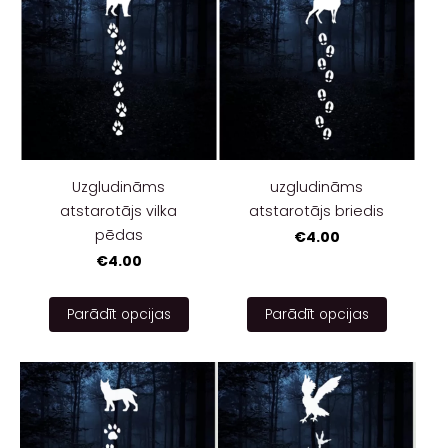
Uzgludināms
uzgludināms
atstarotājs vilka
atstarotājs briedis
pēdas
€4.00
€4.00
Parādīt opcijas
Parādīt opcijas