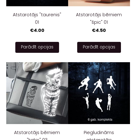
Atstarotājs "taurenis"
Atstarotājs bērniem
01
"špic" 01
€4.00
€4.50
Parādīt opcijas
Parādīt opcijas
Atstarotājs bērniem
Piegludināms
"kaķis" 03
atstarotājs