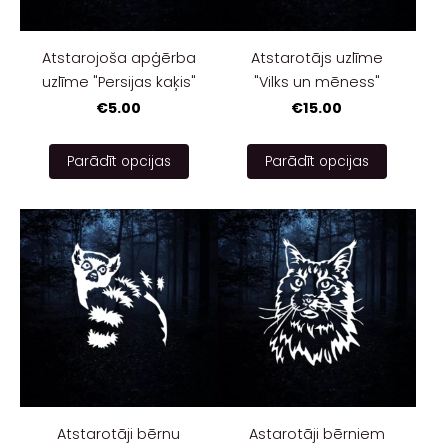
Atstarojoša apģērba
Atstarotājs uzlīme
uzlīme "Persijas kaķis"
"Vilks un mēness"
€5.00
€15.00
Parādīt opcijas
Parādīt opcijas
Atstarotāji bērnu
Astarotāji bērniem